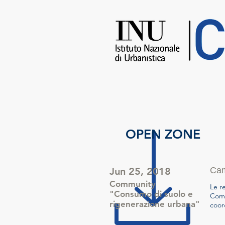
OPEN ZONE
Jun 25, 2018
Cam
Community
Le r
"Consumo di suolo e
Comu
rigenerazione urbana"
coor