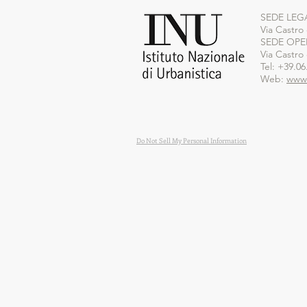
SEDE LEG
Via Castro
SEDE OPE
Via Castro
Tel: +39.06
Web:
www.
Do Not Sell My Personal Information