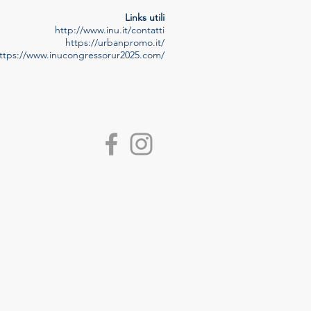
Links utili
http://www.inu.it/contatti
https://urbanpromo.it/
ttps://www.inucongressorur2025.com/