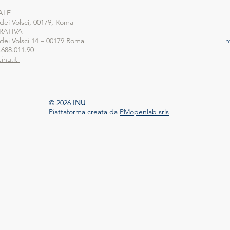
ALE
 dei Volsci, 00179, Roma
RATIVA
 dei Volsci 14 – 00179 Roma
h
.688.011.90
inu.it
© 2026
INU
Piattaforma creata da
PMopenlab srls